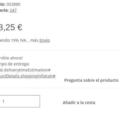
ulo:
053880
oría:
247
8,25 €
yendo 19% IVA. , más
Envío
nible ahora!
empo de entrega:
al.deliverytimeEstimation#
uctDetails.shippingInfoIcon#
Pregunta sobre el producto
Añadir a la cesta