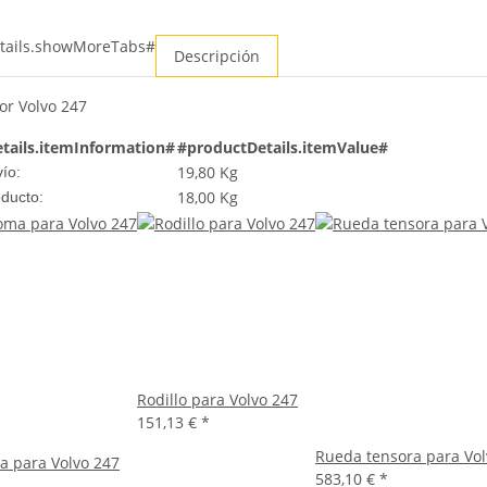
tails.showMoreTabs#
Descripción
r Volvo 247
tails.itemInformation#
#productDetails.itemValue#
19,80 Kg
ío:
18,00
Kg
oducto:
Rodillo para Volvo 247
151,13 €
*
Rueda tensora para Vol
 para Volvo 247
583,10 €
*