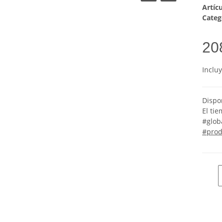
Artíc
Categ
20
Inclu
Dispo
El ti
#glob
#prod