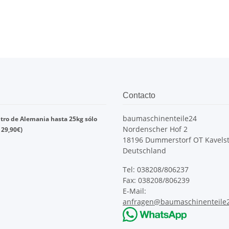
Contacto
baumaschinenteile24
tro de
Alemania
hasta
25kg
sólo
Nordenscher Hof 2
s
29,90
€)
18196 Dummerstorf OT Kavelst
Deutschland
Tel: 038208/806237
Fax: 038208/806239
E-Mail:
anfragen@baumaschinenteile