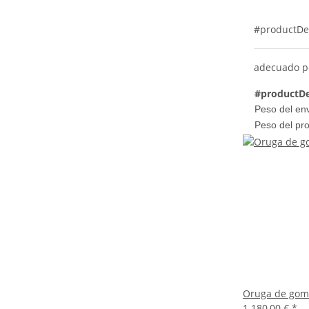
#productDe
adecuado po
#productDe
Peso del env
Peso del pr
Oruga de goma
1.180,00 €
*