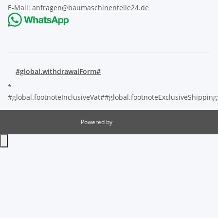
E-Mail:
anfragen@baumaschinenteile24.de
#global.withdrawalForm#
*
#global.footnoteInclusiveVat##global.footnoteExclusiveShippin
Powered by
JTL-Shop