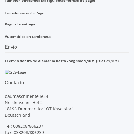
También ofrecemos
las
siguientes formas de pago
:
Transferencia de
Pago
Pago a la entrega
Automático en
camioneta
Envio
El envío dentro de
Alemania
hasta
25kg
sólo
9,90
€
(islas
29,90
€)
Contacto
baumaschinenteile24
Nordenscher Hof 2
18196 Dummerstorf OT Kavelstorf
Deutschland
Tel: 038208/806237
Fax: 038208/806239