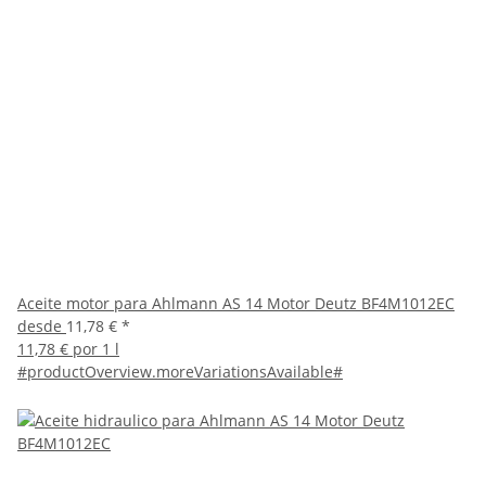
Aceite motor para Ahlmann AS 14 Motor Deutz BF4M1012EC
desde
11,78 €
*
11,78 € por 1 l
#productOverview.moreVariationsAvailable#