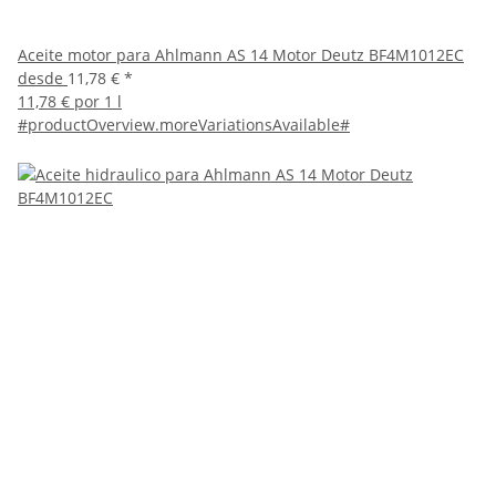
Aceite motor para Ahlmann AS 14 Motor Deutz BF4M1012EC
desde
11,78 €
*
11,78 € por 1 l
#productOverview.moreVariationsAvailable#