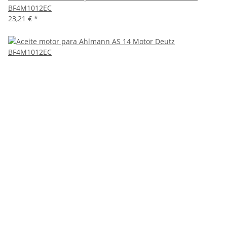
BF4M1012EC
23,21 €
*