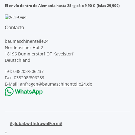
El envío dentro de
Alemania
hasta
25kg
sólo
9,90
€
(islas
29,90
€)
Contacto
baumaschinenteile24
Nordenscher Hof 2
18196 Dummerstorf OT Kavelstorf
Deutschland
Tel: 038208/806237
Fax: 038208/806239
E-Mail:
anfragen@baumaschinenteile24.de
#global.withdrawalForm#
*