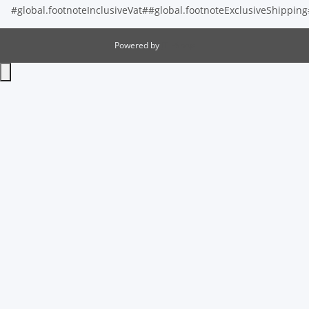
#global.footnoteInclusiveVat##global.footnoteExclusiveShippin
Powered by
JTL-Shop