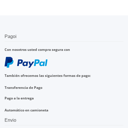
Pagoi
Con nosotros
usted compra
segura con
También ofrecemos
las
siguientes formas de pago
:
Transferencia de
Pago
Pago a la entrega
Automático en
camioneta
Envio