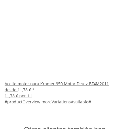
Aceite motor para Kramer 950 Motor Deutz BF4M2011
desde
11,78 €
*
11,78 € por 1 l
#productOverview.moreVariationsAvailable#