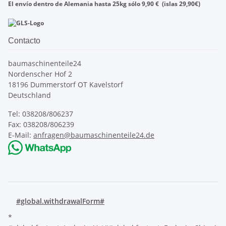
El envío dentro de
Alemania
hasta
25kg
sólo
9,90
€
(islas
29,90
€)
Contacto
baumaschinenteile24
Nordenscher Hof 2
18196 Dummerstorf OT Kavelstorf
Deutschland
Tel: 038208/806237
Fax: 038208/806239
E-Mail:
anfragen@baumaschinenteile24.de
#global.withdrawalForm#
*