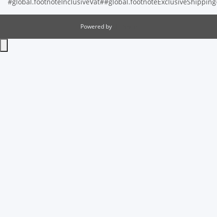
#global.footnoteInclusiveVat##global.footnoteExclusiveShippin
Powered by
JTL-Shop