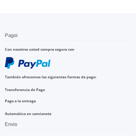
Pagoi
Con nosotros
usted compra
segura con
También ofrecemos
las
siguientes formas de pago
:
Transferencia de
Pago
Pago a la entrega
Automático en
camioneta
Envio