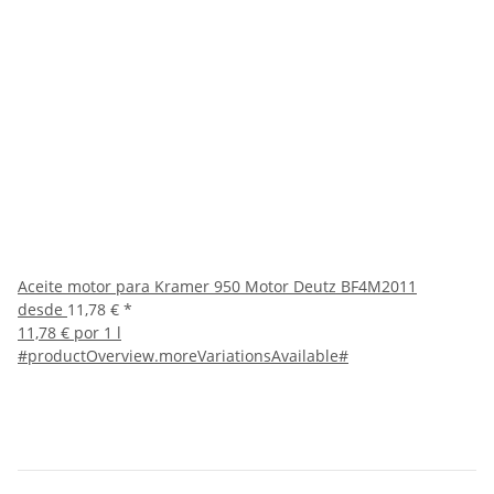
Aceite motor para Kramer 950 Motor Deutz BF4M2011
desde
11,78 €
*
11,78 € por 1 l
#productOverview.moreVariationsAvailable#