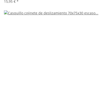
15,95 €
*