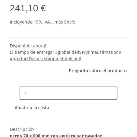
241,10 €
Incluyendo 19% IVA. , más
Envío
Disponible ahora!
El tiempo de entrega:
#global.deliverytimeEstimation#
#productDetails.shippingInfoIcon#
Pregunta sobre el producto
Añadir a la cesta
Descripción
perno 70 x 800 mm con agujero por pasador