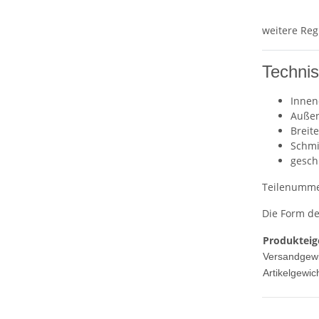
weitere Reg
Techni
Innen
Auße
Breit
Schmi
gesch
Teilenumme
Die Form d
Produkteig
Versandgewi
Artikelgewich