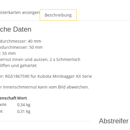
isterkarten anzeigen
Beschreibung
sche Daten
durchmesser: 40 mm
ndurchmesser: 50 mm
e: 55 mm
ernut innen und aussen, 2 x Schmierloch
liffen und gehärtet
r: RG51867590 für Kubota Minibagger KX Serie
er Innenschmiernut kann vom Bild abweichen.
enschaft
Wert
0,34 kg
cht:
0,31
kg
t:
Abstreifer