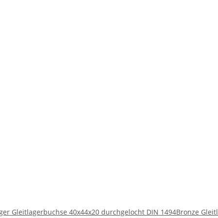
ager Gleitlagerbuchse 40x44x20 durchgelocht DIN 1494
Bronze Gleit