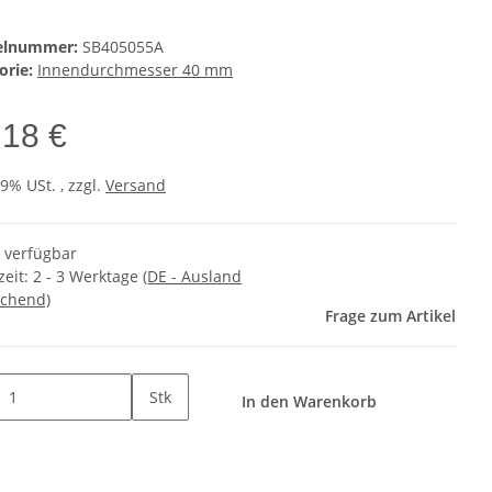
kelnummer:
SB405055A
orie:
Innendurchmesser 40 mm
,18 €
19% USt. , zzgl.
Versand
t verfügbar
zeit:
2 - 3 Werktage
(DE - Ausland
chend)
Frage zum Artikel
Stk
In den Warenkorb