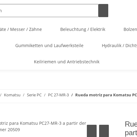
te / Messer / Zähne
Beleuchtung / Elektrik
Bolze
Gummiketten und Laufwerksteile
Hydraulik / Dicht
Keilriemen und Antriebstechnik
Komatsu
Serie PC
PC 27-MR-3
Rueda motriz para Komatsu PC
Rue
par