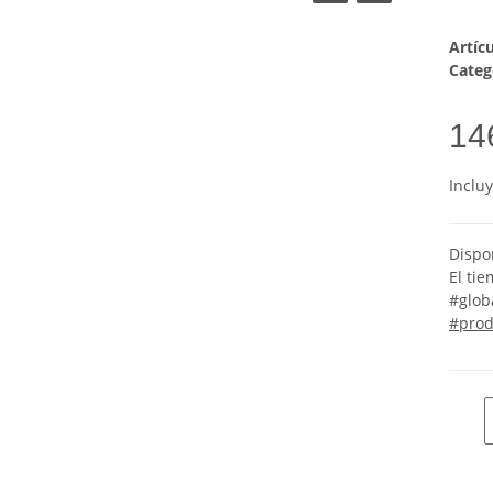
Artíc
Categ
14
Inclu
Dispo
El ti
#glob
#prod