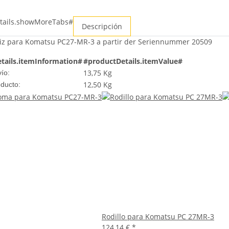
tails.showMoreTabs#
Descripción
iz para Komatsu PC27-MR-3 a partir der Seriennummer 20509
tails.itemInformation#
#productDetails.itemValue#
13,75 Kg
ío:
12,50
Kg
oducto:
Rodillo para Komatsu PC 27MR-3
124,14 €
*