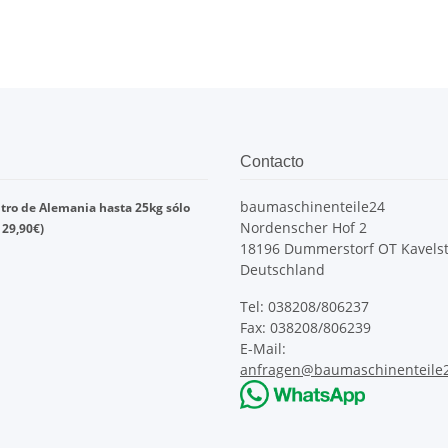
Contacto
baumaschinenteile24
tro de
Alemania
hasta
25kg
sólo
Nordenscher Hof 2
s
29,90
€)
18196 Dummerstorf OT Kavelst
Deutschland
Tel: 038208/806237
Fax: 038208/806239
E-Mail:
anfragen@baumaschinenteile