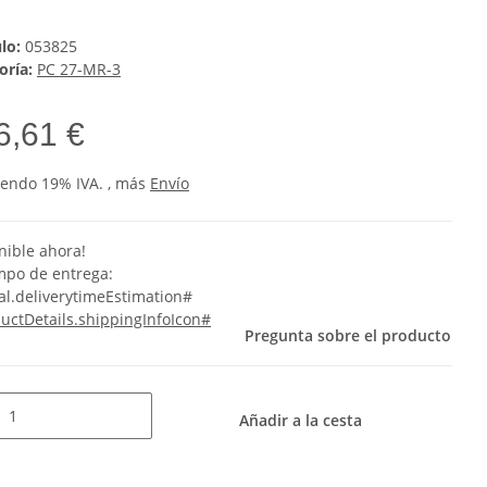
ulo:
053825
oría:
PC 27-MR-3
6,61 €
yendo 19% IVA. , más
Envío
nible ahora!
empo de entrega:
al.deliverytimeEstimation#
uctDetails.shippingInfoIcon#
Pregunta sobre el producto
Añadir a la cesta