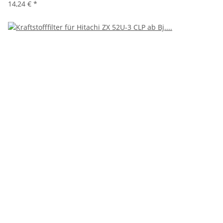
14,24 €
*