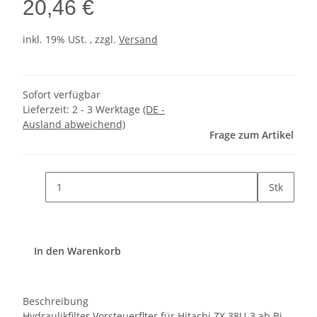
20,46 €
inkl. 19% USt. , zzgl.
Versand
Sofort verfügbar
Lieferzeit:
2 - 3 Werktage
(DE -
Ausland abweichend)
Frage zum Artikel
Stk
In den Warenkorb
Beschreibung
Hydraulikfilter Vorsteuerflter für Hitachi ZX 38U-3 ab Bj.