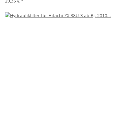
29,35 €
*