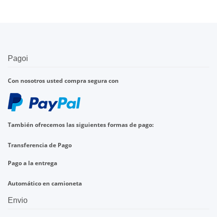
Pagoi
Con nosotros
usted compra
segura con
También ofrecemos
las
siguientes formas de pago
:
Transferencia de
Pago
Pago a la entrega
Automático en
camioneta
Envio