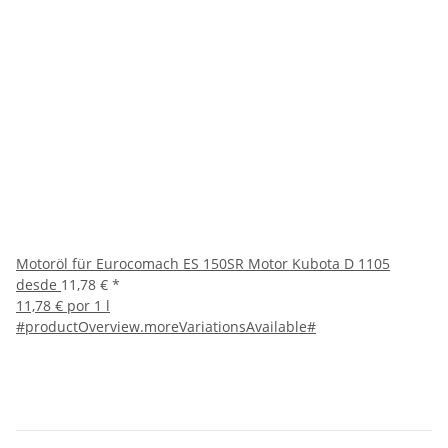
Motoröl für Eurocomach ES 150SR Motor Kubota D 1105
desde
11,78 €
*
11,78 € por 1 l
#productOverview.moreVariationsAvailable#