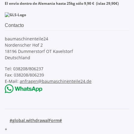
El envío dentro de
Alemania
hasta
25kg
sólo
9,90
€
(islas
29,90
€)
Contacto
baumaschinenteile24
Nordenscher Hof 2
18196 Dummerstorf OT Kavelstorf
Deutschland
Tel: 038208/806237
Fax: 038208/806239
E-Mail:
anfragen@baumaschinenteile24.de
#global.withdrawalForm#
*