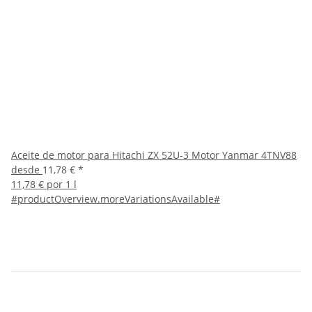
Aceite de motor para Hitachi ZX 52U-3 Motor Yanmar 4TNV88
desde
11,78 €
*
11,78 € por 1 l
#productOverview.moreVariationsAvailable#