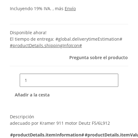
Incluyendo 19% IVA. , más
Envío
Disponible ahora!
El tiempo de entrega:
#global.deliverytimeEstimation#
#productDetails.shippingInfoIcon#
Pregunta sobre el producto
Añadir a la cesta
Descripción
adecuado por Kramer 911 motor Deutz F5/6L912
#productDetails.itemInformation#
#productDetails.itemVal