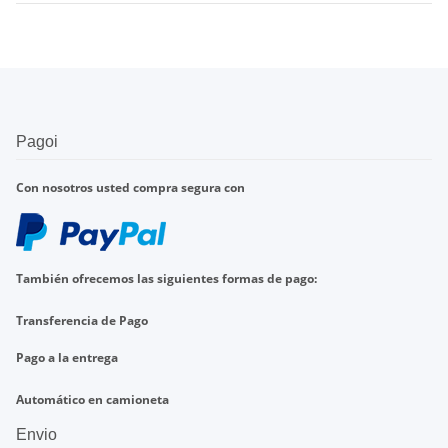
Pagoi
Con nosotros
usted compra
segura con
También ofrecemos
las
siguientes formas de pago
:
Transferencia de
Pago
Pago a la entrega
Automático en
camioneta
Envio