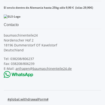
El envío dentro de
Alemania
hasta
25kg
sólo
9,90
€
(islas
29,90
€)
Contacto
baumaschinenteile24
Nordenscher Hof 2
18196 Dummerstorf OT Kavelstorf
Deutschland
Tel: 038208/806237
Fax: 038208/806239
E-Mail:
anfragen@baumaschinenteile24.de
#global.withdrawalForm#