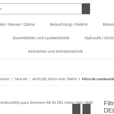
te / Messer / Zähne
Beleuchtung / Elektrik
Bolze
Gummiketten und Laufwerksteile
Hydraulik / Dicht
Keilriemen und Antriebstechnik
mmann
Serie AR
AR 65 DEL Motor Hatz 1B40-6
Filtro de combusti
Fil
DEL