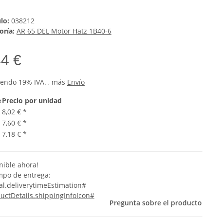
ulo:
038212
oría:
AR 65 DEL Motor Hatz 1B40-6
44 €
yendo 19% IVA. , más
Envío
e
Precio por unidad
8,02 €
*
7,60 €
*
7,18 €
*
nible ahora!
empo de entrega:
al.deliverytimeEstimation#
uctDetails.shippingInfoIcon#
Pregunta sobre el producto