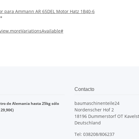
tor para Ammann AR 65DEL Motor Hatz 1B40-6
*
iew.moreVariationsAvailable#
Contacto
baumaschinenteile24
tro de
Alemania
hasta
25kg
sólo
Nordenscher Hof 2
s
29,90
€)
18196 Dummerstorf OT Kavelst
Deutschland
Tel: 038208/806237