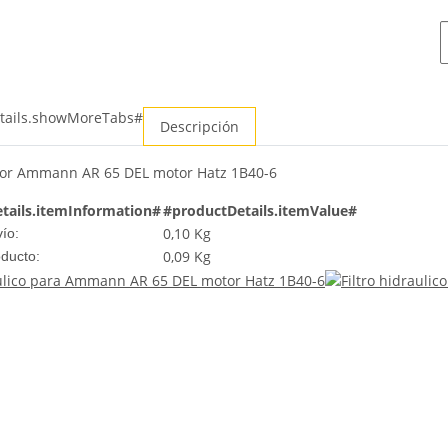
tails.showMoreTabs#
Descripción
or Ammann AR 65 DEL motor Hatz 1B40-6
tails.itemInformation#
#productDetails.itemValue#
0,10 Kg
ío:
0,09
Kg
oducto: