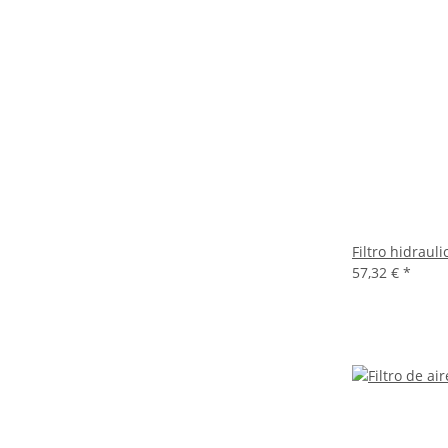
Filtro hidrau
57,32 €
*