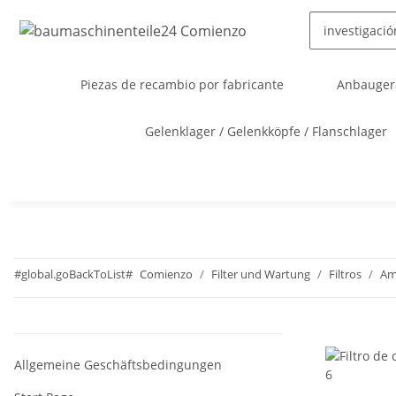
Piezas de recambio por fabricante
Anbaugerä
Gelenklager / Gelenkköpfe / Flanschlager
#global.goBackToList#
Comienzo
Filter und Wartung
Filtros
A
Allgemeine Geschäftsbedingungen