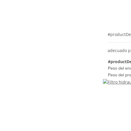
#productDe
adecuado p
#productDe
Peso del env
Peso del pr