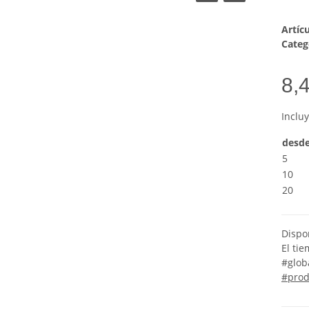
Artíc
Categ
8,
Inclu
desd
5
10
20
Dispo
El ti
#glob
#prod