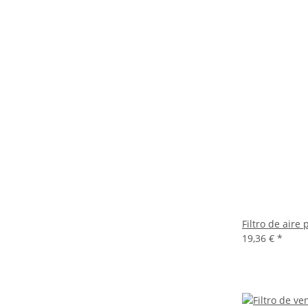
Filtro de air
19,36 €
*