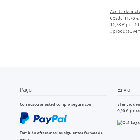
Aceite de mo
desde
11,78 €
11,78 € por 1 l
#productOverv
Pagoi
Envio
Con nosotros
usted compra
segura con
El envío den
9,90
€
(isla
También ofrecemos
las
siguientes formas de
pago
: