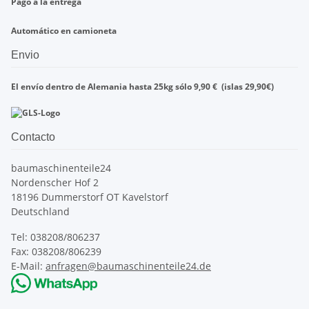
Pago a la entrega
Automático en
camioneta
Envio
El envío dentro de
Alemania
hasta
25kg
sólo
9,90
€
(islas
29,90
€)
Contacto
baumaschinenteile24
Nordenscher Hof 2
18196 Dummerstorf OT Kavelstorf
Deutschland
Tel: 038208/806237
Fax: 038208/806239
E-Mail:
anfragen@baumaschinenteile24.de