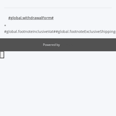
#global.withdrawalForm#
*
#global.footnoteInclusiveVat##global.footnoteExclusiveShippin
Powered by
JTL-Shop