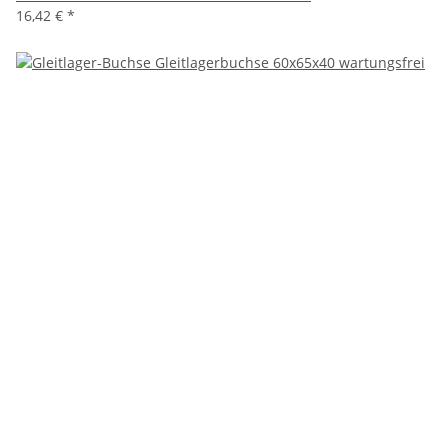
16,42 €
*