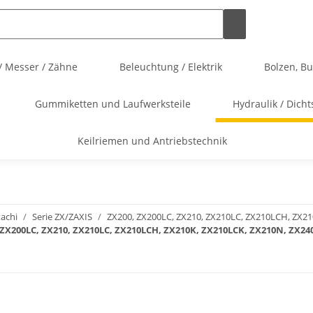
/ Messer / Zähne
Beleuchtung / Elektrik
Bolzen, B
Gummiketten und Laufwerksteile
Hydraulik / Dicht
Keilriemen und Antriebstechnik
tachi
Serie ZX/ZAXIS
ZX200, ZX200LC, ZX210, ZX210LC, ZX210LCH, ZX21
0, ZX200LC, ZX210, ZX210LC, ZX210LCH, ZX210K, ZX210LCK, ZX210N, ZX24