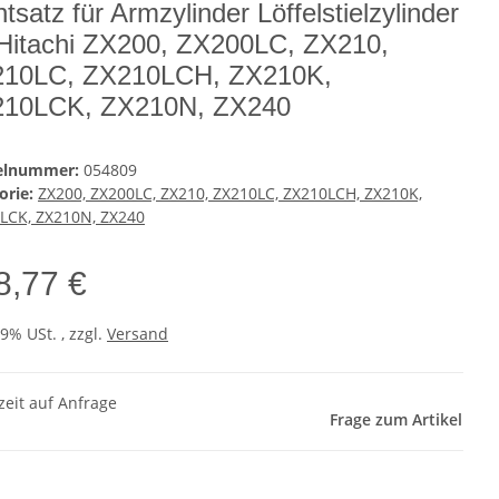
htsatz für Armzylinder Löffelstielzylinder
 Hitachi ZX200, ZX200LC, ZX210,
10LC, ZX210LCH, ZX210K,
10LCK, ZX210N, ZX240
kelnummer:
054809
orie:
ZX200, ZX200LC, ZX210, ZX210LC, ZX210LCH, ZX210K,
LCK, ZX210N, ZX240
8,77 €
19% USt. , zzgl.
Versand
zeit auf Anfrage
Frage zum Artikel