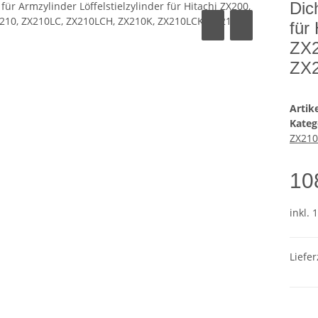
Dic
für
ZX2
ZX2
Arti
Kateg
ZX210
10
inkl. 
Liefer