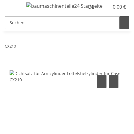
DE
0,00 €
CX210