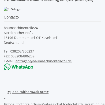
El envío dentro de
Alemania
hasta
25kg
sólo
9,90
€
(islas
29,90
€)
Contacto
baumaschinenteile24
Nordenscher Hof 2
18196 Dummerstorf OT Kavelstorf
Deutschland
Tel: 038208/806237
Fax: 038208/806239
E-Mail:
anfragen@baumaschinenteile24.de
#global.withdrawalForm#
*
#global.footnoteInclusiveVat##global.footnoteExclusiveShippin