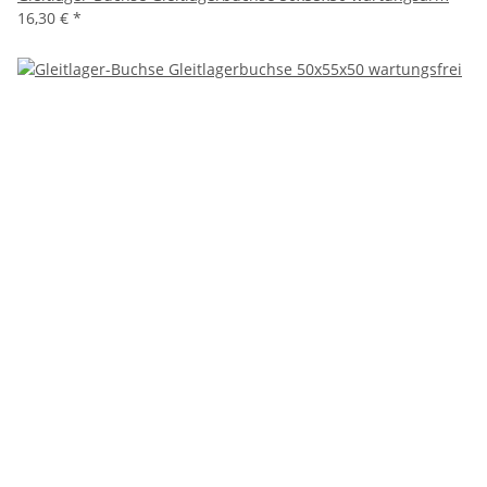
16,30 €
*