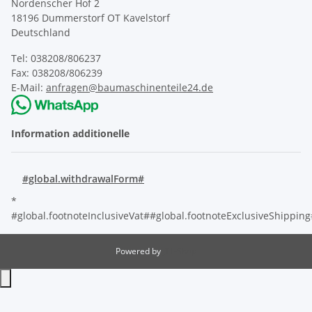
Nordenscher Hof 2
18196 Dummerstorf OT Kavelstorf
Deutschland
Tel: 038208/806237
Fax: 038208/806239
E-Mail:
anfragen@baumaschinenteile24.de
Information additionelle
#global.withdrawalForm#
*
#global.footnoteInclusiveVat##global.footnoteExclusiveShippin
Powered by
JTL-Shop