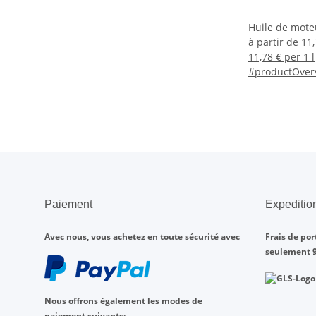
Huile de mote
à partir de
11
11,78 € per 1 l
#productOverv
Paiement
Expeditio
Avec nous, vous achetez en toute sécurité avec
Frais de po
seulement 9,
Nous offrons également les modes de
paiement suivants: