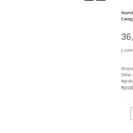
Numér
Catég
36
y com
Dispo
Délai 
#glob
#prod