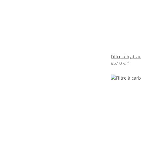
Filtre à hydra
95,10 €
*