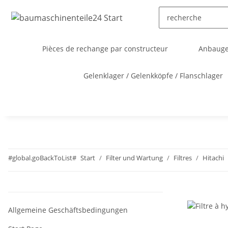
Pièces de rechange par constructeur
Anbauger
Gelenklager / Gelenkköpfe / Flanschlager
#global.goBackToList#
Start
Filter und Wartung
Filtres
Hitachi
Allgemeine Geschäftsbedingungen