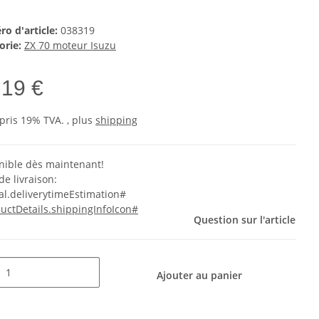
o d'article:
038319
orie:
ZX 70 moteur Isuzu
,19 €
pris 19% TVA. , plus
shipping
nible dès maintenant!
de livraison:
al.deliverytimeEstimation#
uctDetails.shippingInfoIcon#
Question sur l'article
Ajouter au panier