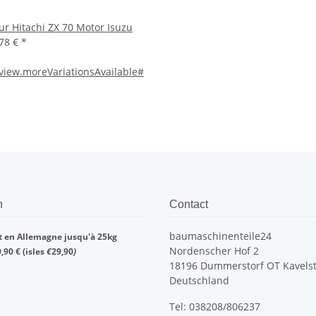
ur Hitachi ZX 70 Motor Isuzu
,78 €
*
iew.moreVariationsAvailable#
n
Contact
baumaschinenteile24
rt en Allemagne jusqu'à 25kg
Nordenscher Hof 2
90 € (isles
€
29,90
)
18196 Dummerstorf OT Kavelst
Deutschland
Tel: 038208/806237