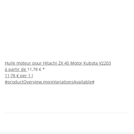
Huile moteur pour Hitachi ZX 40 Motor Kubota V2203
à partir de
11,78 €
*
11,78 € per 1 l
#productOverview.moreVariationsAvailable#