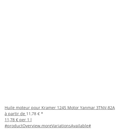
Huile moteur pour Kramer 1245 Motor Yanmar 3TNV-82A
à partir de
11,78 €
*
11,78 € per 1 l
#productOverview.moreVariationsAvailable#