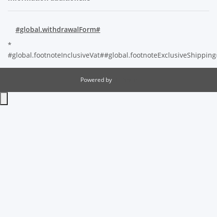
#global.withdrawalForm#
*
#global.footnoteInclusiveVat##global.footnoteExclusiveShippin
Powered by
JTL-Shop