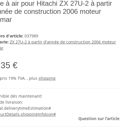
re à air pour Hitachi ZX 27U-2 à partir
nnée de construction 2006 moteur
nmar
o d'article:
037989
orie:
ZX 27U-2 à partir d'année de construction 2006 moteur
ar
,35 €
pris 19% TVA. , plus
shipping
nible dès maintenant!
de livraison:
al.deliverytimeEstimation#
uctDetails.shippingInfoIcon#
Question sur l'article