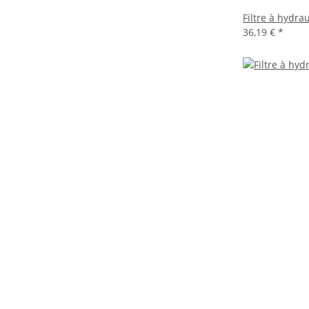
Filtre à hydr
36,19 €
*