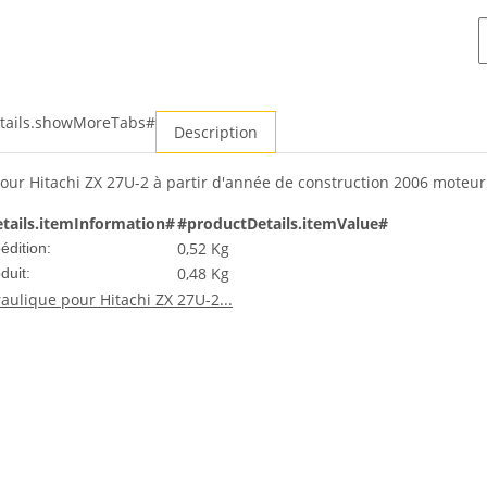
tails.showMoreTabs#
Description
our Hitachi ZX 27U-2 à partir d'année de construction 2006 moteu
tails.itemInformation#
#productDetails.itemValue#
0,52 Kg
édition:
0,48
Kg
duit: