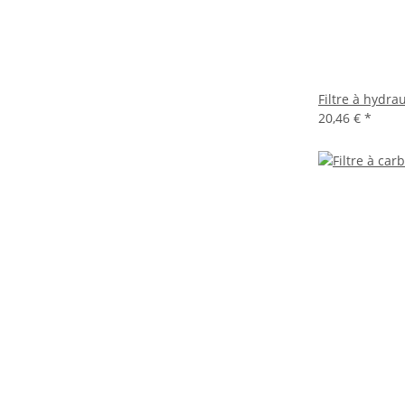
Filtre à hydr
20,46 €
*