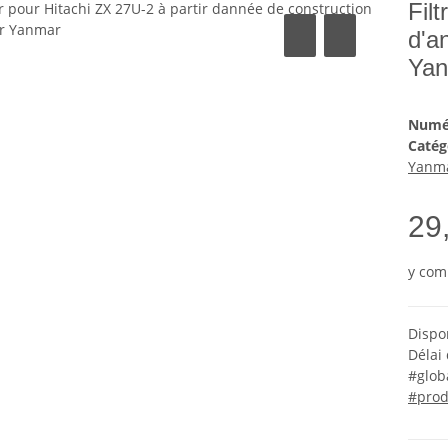
Filt
d'a
Ya
Numér
Catég
Yanm
29
y com
Dispo
Délai 
#glob
#prod