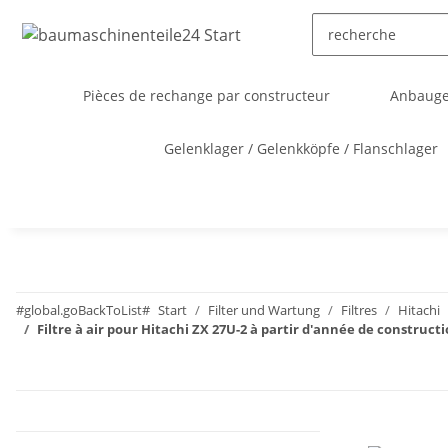
Pièces de rechange par constructeur
Anbauger
Gelenklager / Gelenkköpfe / Flanschlager
#global.goBackToList#
Start
Filter und Wartung
Filtres
Hitachi
Filtre à air pour Hitachi ZX 27U-2 à partir d'année de constru