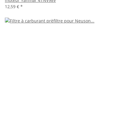
moteur Yanmar 4TNV98V
12,59 €
*