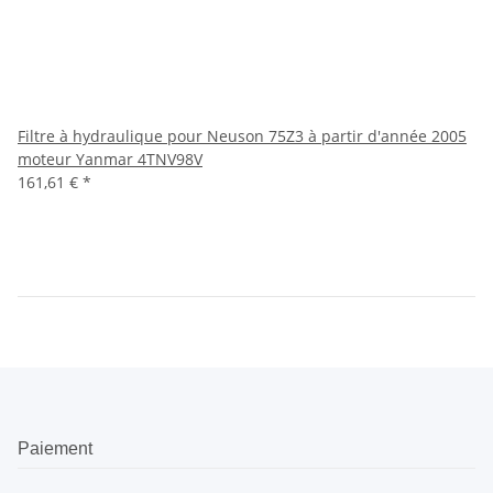
Filtre à hydraulique pour Neuson 75Z3 à partir d'année 2005
moteur Yanmar 4TNV98V
161,61 €
*
Paiement