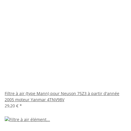
Filtre à air (type Mann) pour Neuson 75Z3 à partir d'année
2005 moteur Yanmar 4TNV98V
29,20 €
*