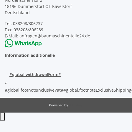
Nordenscher Hof 2
18196 Dummerstorf OT Kavelstorf
Deutschland
Tel: 038208/806237
Fax: 038208/806239
E-Mail:
anfragen@baumaschinenteile24.de
Information additionelle
#global.withdrawalForm#
*
#global.footnoteInclusiveVat##global.footnoteExclusiveShippin
Powered by
JTL-Shop