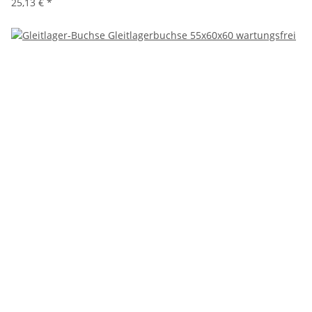
25,13 €
*