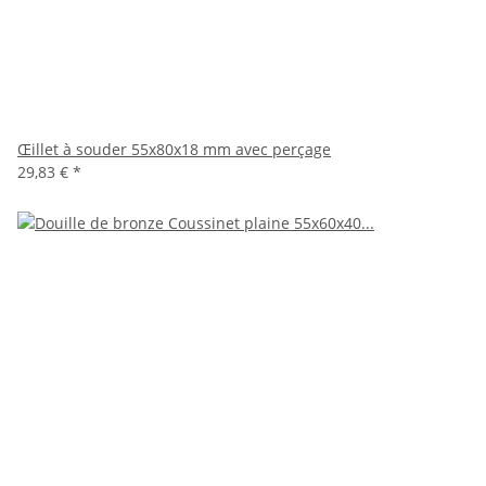
Œillet à souder 55x80x18 mm avec perçage
29,83 €
*