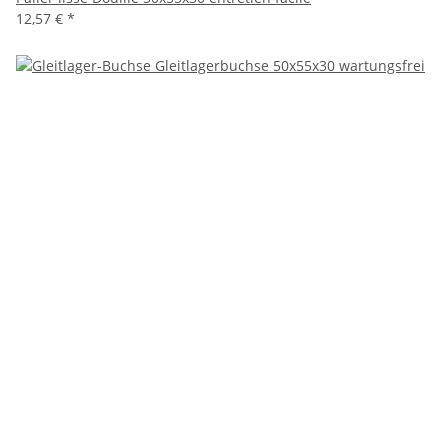
12,57 €
*