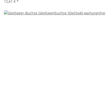
12,61 €
*