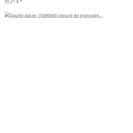
65,21 €
*