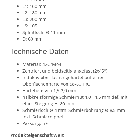
L1: 160 mm
L2: 180 mm
L3: 200 mm
LS: 105
Splintloch: Ø 11 mm
D: 60 mm
Technische Daten
Material: 42CrMo4
Zentriert und beidseitig angefast (2x45°)
Induktiv oberflächengehärtet auf einer
Oberflächenhärte von 58-60HRC
Härtetiefe von 1,5-2,0 mm
halbkreisförmige Schmiernut 1,0 - 1,5 mm tief, mit
einer Steigung H=80 mm
Schmierloch Ø 4 mm, Schmierbohrung Ø 8,5 mm
inkl. Schmiernippel
Passung: h9
Produkteigenschaft
Wert