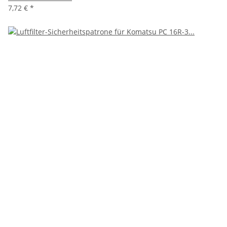
7,72 €
*