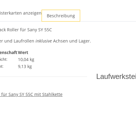
isterkarten anzeigen
Beschreibung
ack Roller für Sany SY 55C
der und Laufrollen
inklusive
Achsen und Lager.
enschaft
Wert
10,04 kg
cht:
9,13
kg
t:
Laufwerkstei