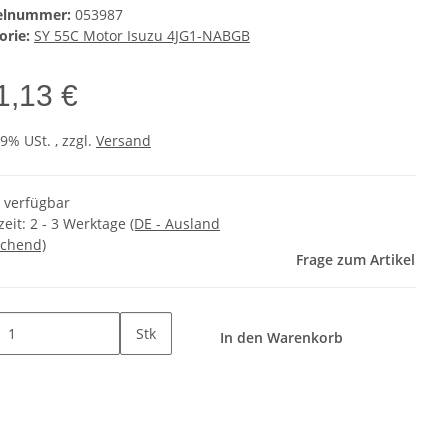
kelnummer:
053987
orie:
SY 55C Motor Isuzu 4JG1-NABGB
1,13 €
19% USt. , zzgl.
Versand
t verfügbar
zeit:
2 - 3 Werktage
(DE - Ausland
chend)
Frage zum Artikel
Stk
In den Warenkorb