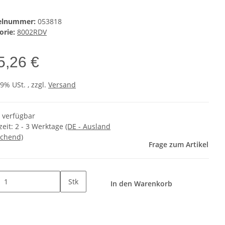
kelnummer:
053818
orie:
8002RDV
5,26 €
19% USt. , zzgl.
Versand
t verfügbar
zeit:
2 - 3 Werktage
(DE - Ausland
chend)
Frage zum Artikel
Stk
In den Warenkorb