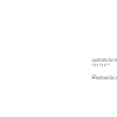
Laufrolle für
151,13 €
*