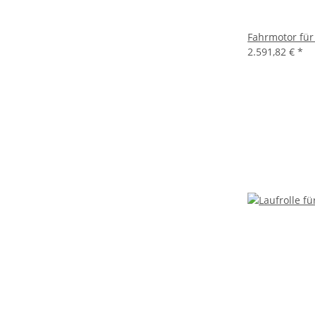
Fahrmotor fü
2.591,82 €
*