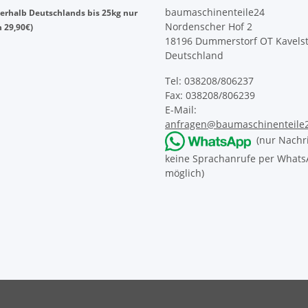
baumaschinenteile24
erhalb Deutschlands bis 25kg nur
Nordenscher Hof 2
n 29,90€)
18196 Dummerstorf OT Kavelst
Deutschland
Tel: 038208/806237
Fax: 038208/806239
E-Mail:
anfragen@baumaschinenteile
(nur Nachri
keine Sprachanrufe per What
möglich)